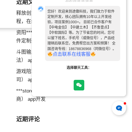
近期文章
2026-08-08 06:58:46
您好！欢迎来到途傲科技，我们致力于软件
释放创意，领略艺术——书画APP小
定制开发，核心团队拥有10年以上开发经
程，在线书法教育APP全面解析！
验，项目案例1000+。 目前已合作客户有
【中电金信】【中建土木】【齐鲁壹点】
资阳***软件定制开发维护（资阳***软
【中软国际】等。为了节省您的时间，您可
以留下姓名，手机号（或微信号），产品经
件定制开发维护公司） app开发
理稍后联系您，免费帮您出方案和预算！ 全
国咨询专线：18678836968（同微信号）。
斗图输入法***开发（生成斗图的输入
点
击
联
系
在
线
客
服
法） app开发
选择聊天工具：
游戏陪玩***开发公司（做游戏陪玩公
司） app开发
***store开发商是什么（苹果***开发
商） app开发
近期评论